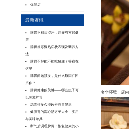
保健店
最新资讯
脾胃不和致盗汗，调养有方保健
康
脾胃虚寒湿热症状表现及调养方
法
脾胃不好能不能吃猪腰？答案在
这里
脾胃问题频发，是什么原因在困
扰你？
脾胃健康的关键——哪些虫子可
奢华环境：店内装
以刺激脾胃
鸡蛋茶多久能改善脾胃健康
健脾胃的泻心汤方子大全：实用
与美味兼具
断气后调理脾胃：恢复健康的小