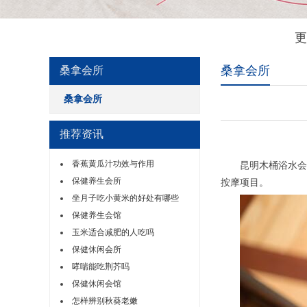
更
桑拿会所
桑拿会所
桑拿会所
推荐资讯
香蕉黄瓜汁功效与作用
昆明木桶浴水会以
保健养生会所
按摩项目。
坐月子吃小黄米的好处有哪些
保健养生会馆
玉米适合减肥的人吃吗
保健休闲会所
哮喘能吃荆芥吗
保健休闲会馆
怎样辨别秋葵老嫩