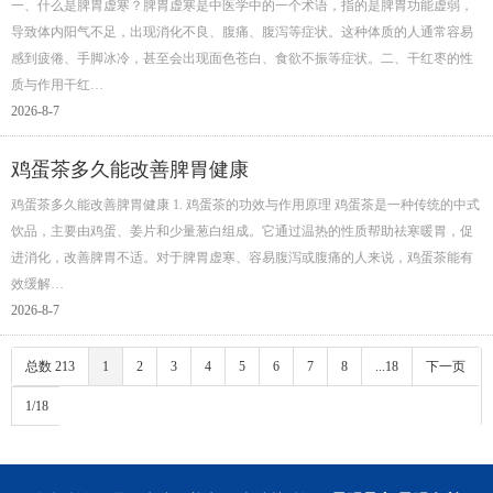
一、什么是脾胃虚寒？脾胃虚寒是中医学中的一个术语，指的是脾胃功能虚弱，
导致体内阳气不足，出现消化不良、腹痛、腹泻等症状。这种体质的人通常容易
感到疲倦、手脚冰冷，甚至会出现面色苍白、食欲不振等症状。二、干红枣的性
质与作用干红…
2026-8-7
鸡蛋茶多久能改善脾胃健康
鸡蛋茶多久能改善脾胃健康 1. 鸡蛋茶的功效与作用原理 鸡蛋茶是一种传统的中式
饮品，主要由鸡蛋、姜片和少量葱白组成。它通过温热的性质帮助祛寒暖胃，促
进消化，改善脾胃不适。对于脾胃虚寒、容易腹泻或腹痛的人来说，鸡蛋茶能有
效缓解…
2026-8-7
总数 213
1
2
3
4
5
6
7
8
...18
下一页
1/18