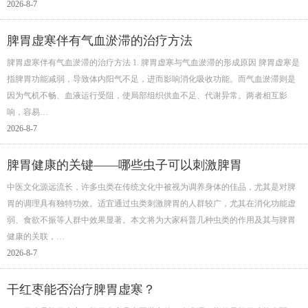
2026-8-7
脾胃虚寒伴有气血淤滞的治疗方法
脾胃虚寒伴有气血淤滞的治疗方法 1. 脾胃虚寒与气血淤滞的形成原因 脾胃虚寒是
指脾胃功能减弱，导致体内阳气不足，进而影响消化吸收功能。而气血淤滞则是
因为气机不畅、血液运行受阻，使局部组织供血不足、代谢异常。两者相互影
响，容易…
2026-8-7
脾胃健康的关键——哪些虫子可以刺激脾胃
中医文化源远流长，许多虫类在传统文化中被视为调养身体的佳品，尤其是对脾
胃的调理具有独特功效。适宜通过虫类刺激脾胃的人群较广，尤其在消化功能虚
弱、食欲不振等人群中效果显著。本文将为大家科普几种虫类的作用及其与脾胃
健康的关联，…
2026-8-7
干红枣能否治疗脾胃虚寒？