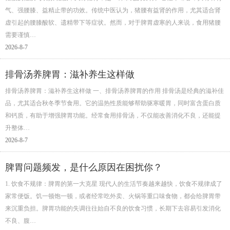
气、强腰膝、益精止带的功效。传统中医认为，猪腰有益肾的作用，尤其适合肾
虚引起的腰膝酸软、遗精带下等症状。然而，对于脾胃虚寒的人来说，食用猪腰
需要谨慎…
2026-8-7
排骨汤养脾胃：滋补养生这样做
排骨汤养脾胃：滋补养生这样做 一、排骨汤养脾胃的作用 排骨汤是经典的滋补佳
品，尤其适合秋冬季节食用。它的温热性质能够帮助驱寒暖胃，同时富含蛋白质
和钙质，有助于增强脾胃功能。经常食用排骨汤，不仅能改善消化不良，还能提
升整体…
2026-8-7
脾胃问题频发，是什么原因在困扰你？
1. 饮食不规律：脾胃的第一大克星 现代人的生活节奏越来越快，饮食不规律成了
家常便饭。饥一顿饱一顿，或者经常吃外卖、火锅等重口味食物，都会给脾胃带
来沉重负担。脾胃功能的失调往往始自不良的饮食习惯，长期下去容易引发消化
不良、腹…