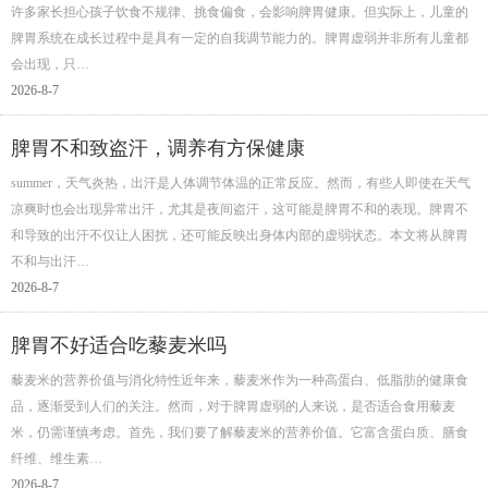
许多家长担心孩子饮食不规律、挑食偏食，会影响脾胃健康。但实际上，儿童的
脾胃系统在成长过程中是具有一定的自我调节能力的。脾胃虚弱并非所有儿童都
会出现，只…
2026-8-7
脾胃不和致盗汗，调养有方保健康
summer，天气炎热，出汗是人体调节体温的正常反应。然而，有些人即使在天气
凉爽时也会出现异常出汗，尤其是夜间盗汗，这可能是脾胃不和的表现。脾胃不
和导致的出汗不仅让人困扰，还可能反映出身体内部的虚弱状态。本文将从脾胃
不和与出汗…
2026-8-7
脾胃不好适合吃藜麦米吗
藜麦米的营养价值与消化特性近年来，藜麦米作为一种高蛋白、低脂肪的健康食
品，逐渐受到人们的关注。然而，对于脾胃虚弱的人来说，是否适合食用藜麦
米，仍需谨慎考虑。首先，我们要了解藜麦米的营养价值。它富含蛋白质、膳食
纤维、维生素…
2026-8-7