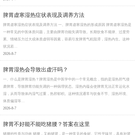
脾胃虚寒湿热症状表现及调养方法
脾胃虚寒湿热症状表现及调养方法 一、脾胃虚寒湿热的形成原因 脾胃虚寒湿热是
一种常见的中医体质问题，主要由脾胃功能失调导致。长期饮食不规律、过度劳
累、情绪压力过大或体质虚弱等因素，容易引发脾胃气机阻滞，湿热内生。这种
状况若…
2026-8-7
脾胃湿热会导致出虚汗吗？
一、什么是脾胃湿热？脾胃湿热是中医学中的一个常见概念，指的是湿热邪气侵
袭脾胃，导致脾胃功能失调的一种病理状态。湿热内蕴会使脾胃无法正常运化水
湿，从而导致体内湿气过重，热邪郁积。这种情况通常与饮食不节、湿热环境、
体质偏湿等…
2026-8-7
脾胃不好能不能吃猪腰？答案在这里
猪腰的性质与功效 猪腰，又称猪肾，是一种常见的食材。它性平味甘，具有补肾